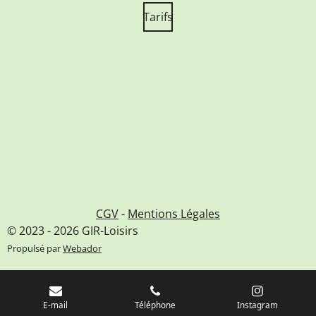
e
t
k
T
b
a
Tarifs
e
o
o
g
d
k
o
r
I
k
a
n
m
CGV
-
Mentions Légales
© 2023 - 2026 GIR-Loisirs
Propulsé par
Webador
E-mail
Téléphone
Instagram