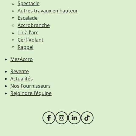
Spectacle
Autres travaux en hauteur
Escalade
Accrobranche
Tir à l'arc
Cerf-Volant
Rappel
MezAccro
Revente
Actualités
Nos Fournisseurs
Rejoindre l’équipe
F
I
L
T
a
n
i
i
c
s
n
k